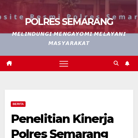
POLRES SEMARANG
𝙈𝙀𝙇𝙄𝙉𝘿𝙐𝙉𝙂𝙄 𝙈𝙀𝙉𝙂𝘼𝙔𝙊𝙈𝙄 𝙈𝙀𝙇𝘼𝙔𝘼𝙉𝙄
𝙈𝘼𝙎𝙔𝘼𝙍𝘼𝙆𝘼𝙏
BERITA
Penelitian Kinerja
Polres Semarang