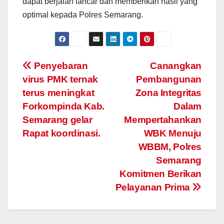
dapat berjalan lancar dan memberikan hasil yang
optimal kepada Polres Semarang.
Post
Penyebaran
Canangkan
virus PMK ternak
Pembangunan
navigation
terus meningkat
Zona Integritas
Forkompinda Kab.
Dalam
Semarang gelar
Mempertahankan
Rapat koordinasi.
WBK Menuju
WBBM, Polres
Semarang
Komitmen Berikan
Pelayanan Prima