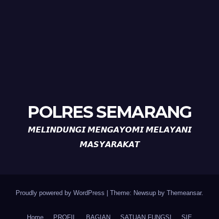
POLRES SEMARANG
𝙈𝙀𝙇𝙄𝙉𝘿𝙐𝙉𝙂𝙄 𝙈𝙀𝙉𝙂𝘼𝙔𝙊𝙈𝙄 𝙈𝙀𝙇𝘼𝙔𝘼𝙉𝙄
𝙈𝘼𝙎𝙔𝘼𝙍𝘼𝙆𝘼𝙏
Proudly powered by WordPress
|
Theme: Newsup by
Themeansar
.
Home
PROFIL
BAGIAN
SATUAN FUNGSI
SIE