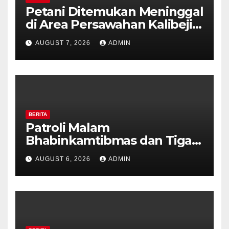
Petani Ditemukan Meninggal
di Area Persawahan Kalibeji,
Polisi Pastikan Tidak Ada
AUGUST 7, 2026
ADMIN
Tanda Kekerasan
BERITA
Patroli Malam
Bhabinkamtibmas dan Tiga
Pilar Kelurahan Ungaran
AUGUST 6, 2026
ADMIN
Perkuat Kamtibmas, Warga
Diajak Aktifkan Ronda