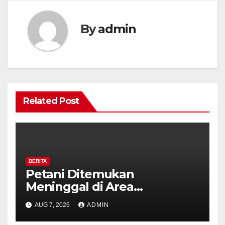
By
admin
Related Post
BERITA
Petani Ditemukan
Meninggal di Area
Persawahan Kalibeji, Polisi
AUG 7, 2026
ADMIN
Pastikan Tidak Ada Tanda
Kekerasan