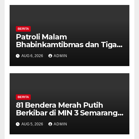
BERITA
Patroli Malam
Bhabinkamtibmas dan Tiga
Pilar Kelurahan Ungaran
AUG 6, 2026
ADMIN
Perkuat Kamtibmas, Warga
Diajak Aktifkan Ronda
BERITA
81 Bendera Merah Putih
Berkibar di MIN 3 Semarang,
Bhabinkamtibmas Desa
AUG 5, 2026
ADMIN
Timpik Hadiri Peringatan
HUT ke-81 Kemerdekaan RI