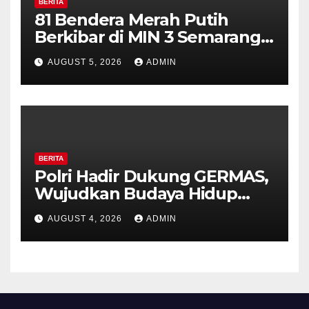
BERITA
81 Bendera Merah Putih
Berkibar di MIN 3 Semarang,
Bhabinkamtibmas Desa
AUGUST 5, 2026
ADMIN
Timpik Hadiri Peringatan
HUT ke-81 Kemerdekaan RI
BERITA
Polri Hadir Dukung GERMAS,
Wujudkan Budaya Hidup
Sehat di Kecamatan Pabelan
AUGUST 4, 2026
ADMIN