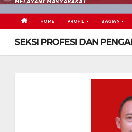
𝙈𝙀𝙇𝘼𝙔𝘼𝙉𝙄 𝙈𝘼𝙎𝙔𝘼𝙍𝘼𝙆𝘼𝙏
HOME
PROFIL
BAGIAN
SEKSI PROFESI DAN PENG