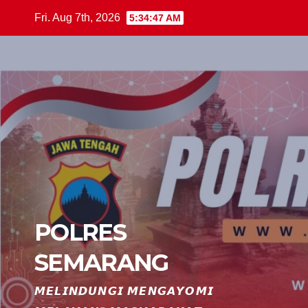
Skip
Fri. Aug 7th, 2026
5:34:48 AM
to
content
POLRES
SEMARANG
𝙈𝙀𝙇𝙄𝙉𝘿𝙐𝙉𝙂𝙄 𝙈𝙀𝙉𝙂𝘼𝙔𝙊𝙈𝙄