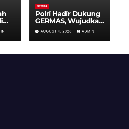
BERITA
ah
Polri Hadir Dukung
i
GERMAS, Wujudkan
,
Budaya Hidup Sehat
IN
AUGUST 4, 2026
ADMIN
as
di Kecamatan
iri
Pabelan
 ke-
 RI