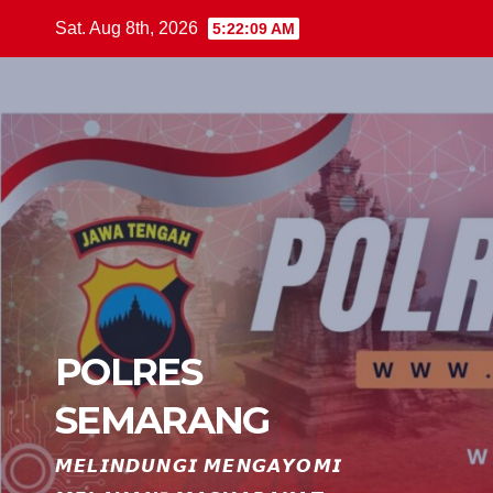
Skip
Sat. Aug 8th, 2026
5:22:10 AM
to
content
POLRES
SEMARANG
𝙈𝙀𝙇𝙄𝙉𝘿𝙐𝙉𝙂𝙄 𝙈𝙀𝙉𝙂𝘼𝙔𝙊𝙈𝙄