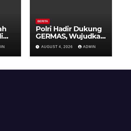
BERITA
ah
Polri Hadir Dukung
i
GERMAS, Wujudkan
,
Budaya Hidup Sehat
IN
AUGUST 4, 2026
ADMIN
as
di Kecamatan
iri
Pabelan
 ke-
 RI