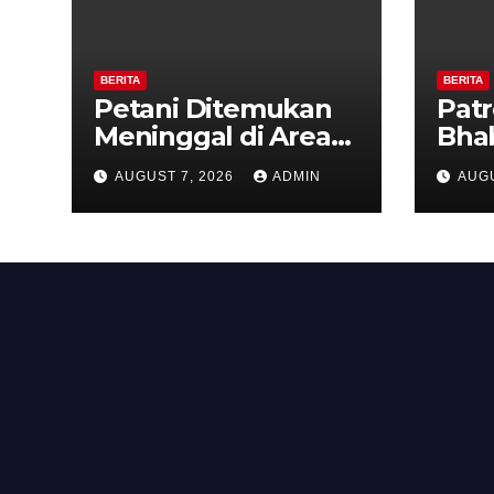
BERITA
BERITA
Petani Ditemukan
Patr
Meninggal di Area
Bha
Persawahan
dan 
AUGUST 7, 2026
ADMIN
AUGU
Kalibeji, Polisi
Kel
Pastikan Tidak Ada
Per
Tanda Kekerasan
Kam
Diaj
Ron