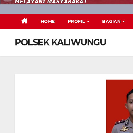
𝙈𝙀𝙇𝘼𝙔𝘼𝙉𝙄 𝙈𝘼𝙎𝙔𝘼𝙍𝘼𝙆𝘼𝙏
HOME
PROFIL
BAGIAN
POLSEK KALIWUNGU