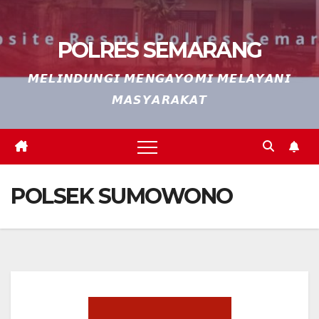
POLRES SEMARANG
𝙈𝙀𝙇𝙄𝙉𝘿𝙐𝙉𝙂𝙄 𝙈𝙀𝙉𝙂𝘼𝙔𝙊𝙈𝙄 𝙈𝙀𝙇𝘼𝙔𝘼𝙉𝙄
𝙈𝘼𝙎𝙔𝘼𝙍𝘼𝙆𝘼𝙏
POLSEK SUMOWONO