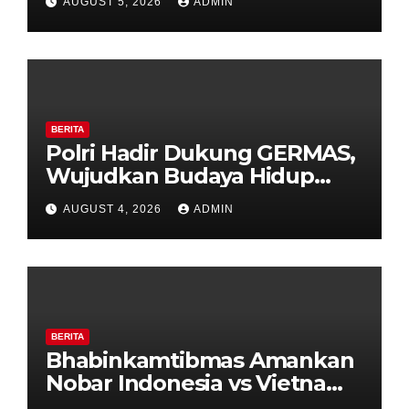
AUGUST 5, 2026
ADMIN
Timpik Hadiri Peringatan
HUT ke-81 Kemerdekaan RI
BERITA
Polri Hadir Dukung GERMAS,
Wujudkan Budaya Hidup
Sehat di Kecamatan Pabelan
AUGUST 4, 2026
ADMIN
BERITA
Bhabinkamtibmas Amankan
Nobar Indonesia vs Vietnam
di Alun-Alun Bung Karno,