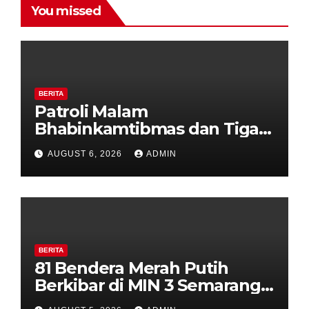
You missed
BERITA
Patroli Malam
Bhabinkamtibmas dan Tiga
Pilar Kelurahan Ungaran
AUGUST 6, 2026
ADMIN
Perkuat Kamtibmas, Warga
Diajak Aktifkan Ronda
BERITA
81 Bendera Merah Putih
Berkibar di MIN 3 Semarang,
Bhabinkamtibmas Desa