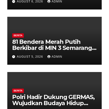
AUGUST 6, 2026
ADMIN
Perkuat Kamtibmas, Warga
Diajak Aktifkan Ronda
BERITA
81 Bendera Merah Putih
Berkibar di MIN 3 Semarang,
Bhabinkamtibmas Desa
AUGUST 5, 2026
ADMIN
Timpik Hadiri Peringatan
HUT ke-81 Kemerdekaan RI
BERITA
Polri Hadir Dukung GERMAS,
Wujudkan Budaya Hidup