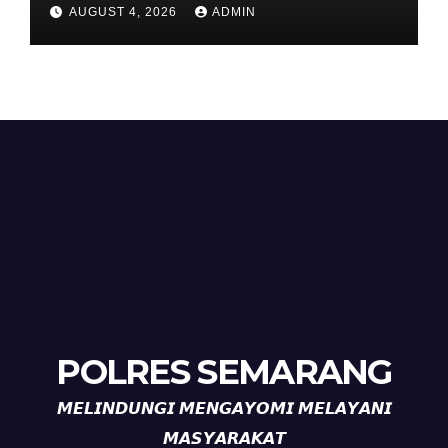
Sehat di Kecamatan Pabelan
AUGUST 4, 2026
ADMIN
POLRES SEMARANG
𝙈𝙀𝙇𝙄𝙉𝘿𝙐𝙉𝙂𝙄 𝙈𝙀𝙉𝙂𝘼𝙔𝙊𝙈𝙄 𝙈𝙀𝙇𝘼𝙔𝘼𝙉𝙄
𝙈𝘼𝙎𝙔𝘼𝙍𝘼𝙆𝘼𝙏