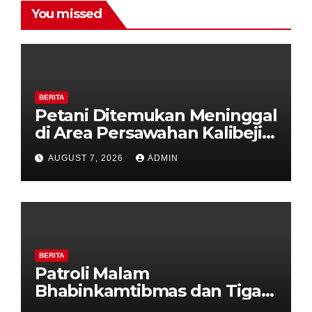
You missed
BERITA
Petani Ditemukan Meninggal
di Area Persawahan Kalibeji,
Polisi Pastikan Tidak Ada
AUGUST 7, 2026
ADMIN
Tanda Kekerasan
BERITA
Patroli Malam
Bhabinkamtibmas dan Tiga
Pilar Kelurahan Ungaran