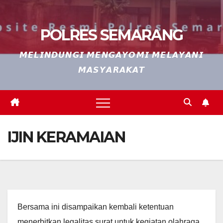
POLRES SEMARANG
𝙈𝙀𝙇𝙄𝙉𝘿𝙐𝙉𝙂𝙄 𝙈𝙀𝙉𝙂𝘼𝙔𝙊𝙈𝙄 𝙈𝙀𝙇𝘼𝙔𝘼𝙉𝙄
𝙈𝘼𝙎𝙔𝘼𝙍𝘼𝙆𝘼𝙏
IJIN KERAMAIAN
Bersama ini disampaikan kembali ketentuan
menerbitkan legalitas surat untuk kegiatan olahraga