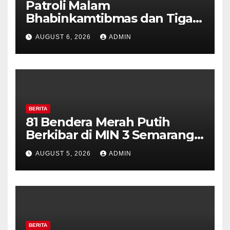
Patroli Malam
Bhabinkamtibmas dan Tiga
Pilar Kelurahan Ungaran
AUGUST 6, 2026
ADMIN
Perkuat Kamtibmas, Warga
Diajak Aktifkan Ronda
BERITA
81 Bendera Merah Putih
Berkibar di MIN 3 Semarang,
Bhabinkamtibmas Desa
AUGUST 5, 2026
ADMIN
Timpik Hadiri Peringatan
HUT ke-81 Kemerdekaan RI
BERITA