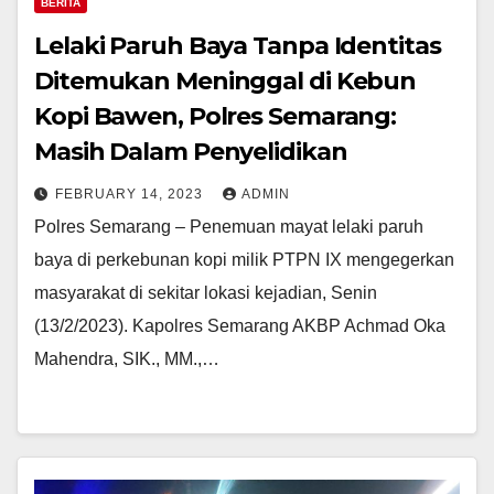
BERITA
Lelaki Paruh Baya Tanpa Identitas
Ditemukan Meninggal di Kebun
Kopi Bawen, Polres Semarang:
Masih Dalam Penyelidikan
FEBRUARY 14, 2023
ADMIN
Polres Semarang – Penemuan mayat lelaki paruh
baya di perkebunan kopi milik PTPN IX mengegerkan
masyarakat di sekitar lokasi kejadian, Senin
(13/2/2023). Kapolres Semarang AKBP Achmad Oka
Mahendra, SIK., MM.,…