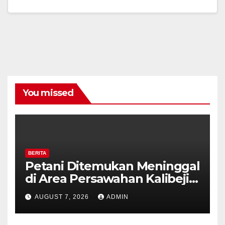
You missed
BERITA
Petani Ditemukan Meninggal
di Area Persawahan Kalibeji,
Polisi Pastikan Tidak Ada
AUGUST 7, 2026
ADMIN
Tanda Kekerasan