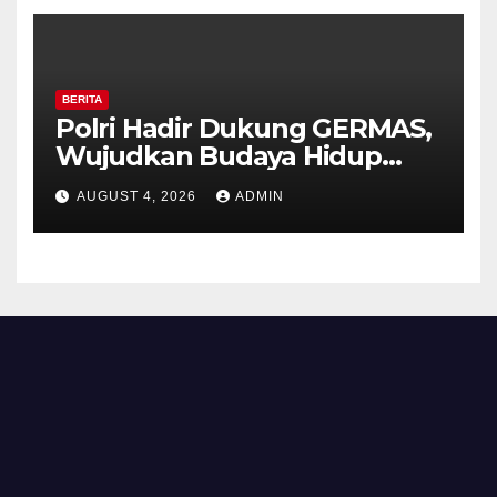
BERITA
Polri Hadir Dukung GERMAS,
Wujudkan Budaya Hidup
Sehat di Kecamatan Pabelan
AUGUST 4, 2026
ADMIN