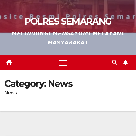
POLRES SEMARANG
𝙈𝙀𝙇𝙄𝙉𝘿𝙐𝙉𝙂𝙄 𝙈𝙀𝙉𝙂𝘼𝙔𝙊𝙈𝙄 𝙈𝙀𝙇𝘼𝙔𝘼𝙉𝙄
𝙈𝘼𝙎𝙔𝘼𝙍𝘼𝙆𝘼𝙏
Category:
News
News