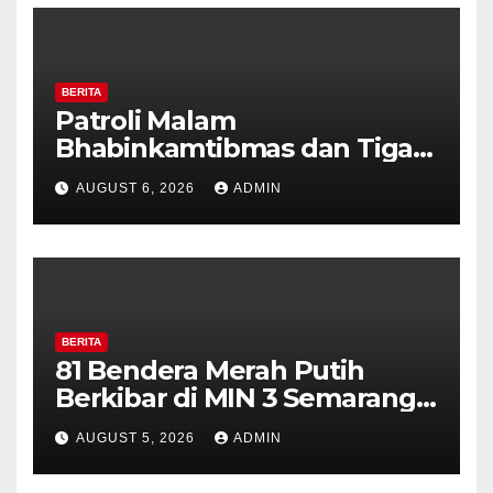
BERITA
Patroli Malam
Bhabinkamtibmas dan Tiga
Pilar Kelurahan Ungaran
AUGUST 6, 2026
ADMIN
Perkuat Kamtibmas, Warga
Diajak Aktifkan Ronda
BERITA
81 Bendera Merah Putih
Berkibar di MIN 3 Semarang,
Bhabinkamtibmas Desa
AUGUST 5, 2026
ADMIN
Timpik Hadiri Peringatan
HUT ke-81 Kemerdekaan RI